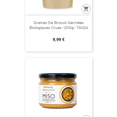

Graines De Brocoli Germées
Biologiques Crues -200g- TAIGA
Prix
9,99 €