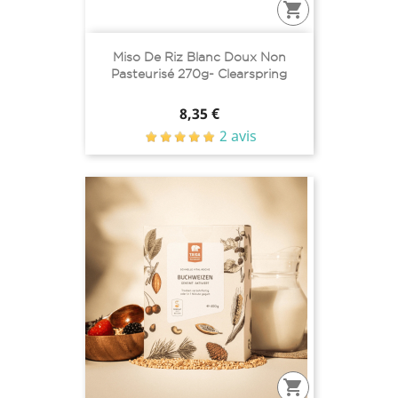

Miso De Riz Blanc Doux Non
Pasteurisé 270g- Clearspring
Prix
8,35 €
2 avis
