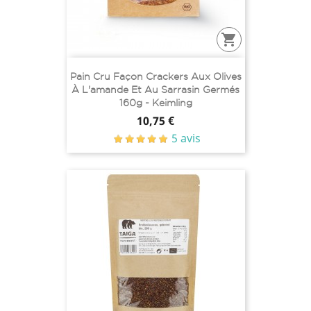

Pain Cru Façon Crackers Aux Olives
À L'amande Et Au Sarrasin Germés
160g - Keimling
Prix
10,75 €
5 avis