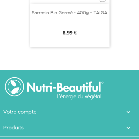
Sarrasin Bio Germé - 400g – TAIGA
Prix
8,99 €

Votre compte

Produits